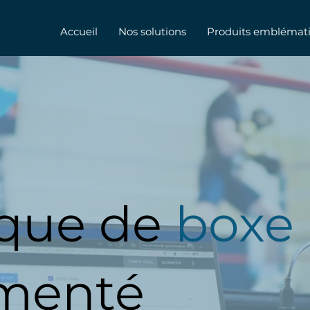
Accueil
Nos solutions
Produits emblémat
sque de
boxe
umenté