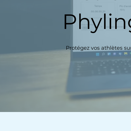
Phylin
Protégez vos athlètes su