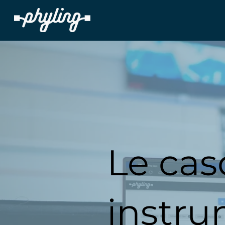
Le ca
instr