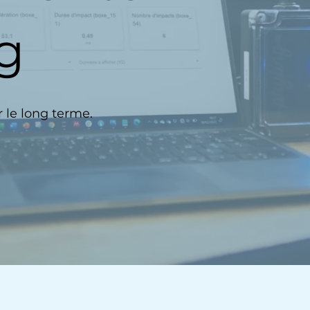
g
r le long terme.