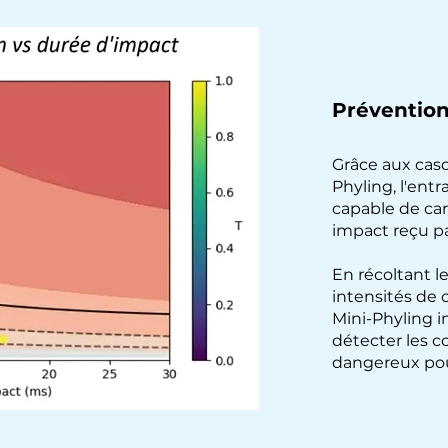
Prévention 
Grâce aux cas
Phyling, l'ent
capable de ca
impact reçu pa
En récoltant le
intensités de
Mini-Phyling in
détecter les 
dangereux pou