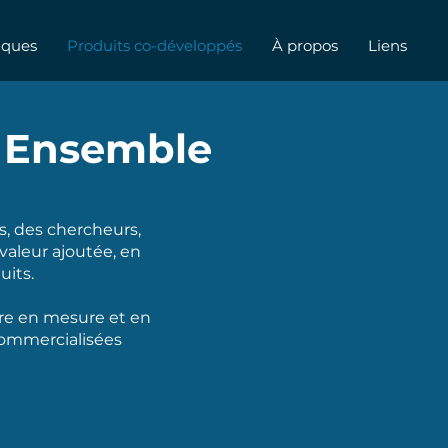
iques
Produits co-développés
À propos
Liens
 Ensemble
s, des chercheurs,
 valeur ajoutée, en
uits.
ire en mesure et en
commercialisées